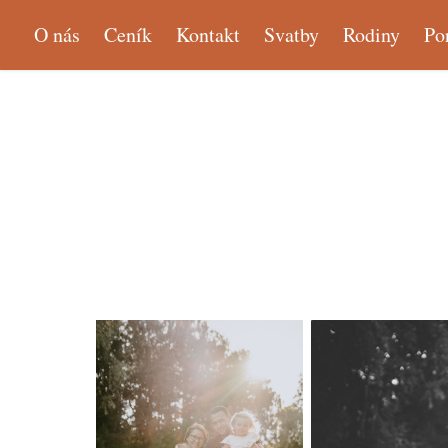
O nás
Ceník
Kontakt
Svatby
Rodiny
Po