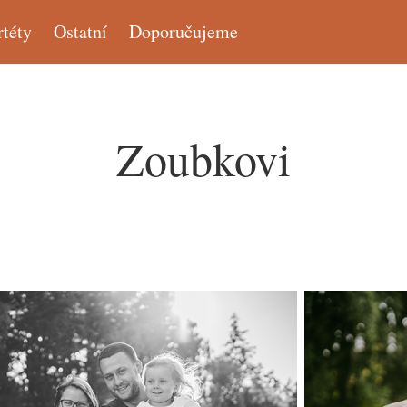
rtéty
Ostatní
Doporučujeme
Zoubkovi