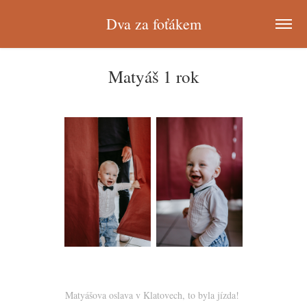
Dva za foťákem
Matyáš 1 rok
Matyášova oslava v Klatovech, to byla jízda!