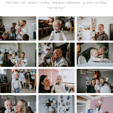
Obě fotky dělí zhruba 2 hodiny, dokážete odhadnout, na které má Maty
více energie?