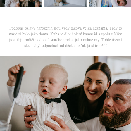
Podobné oslavy narozenin jsou vždy taková velká neznámá. Tady to
naštěstí bylo jako doma. Kuba je dlouholetý kamarád a spolu s Niky
jsou fajn rodiči podobně starého prcka, jako máme my. Tohle focení
sice nebyl odpočinek od děcka, avšak já si to užil!