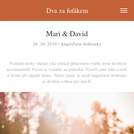
Dva za foťákem
Mari & David
Poslední hezký víkend roku přinesl překrásnou svatbu dvou skvělých
novomanželů! Počasí se vydařilo na jedničku. Využili jsme toho a užili
si focení při západu slunce. Nutno uznat, že areál Angusfarm Soběsuky
je skvělou volbou pro den D.