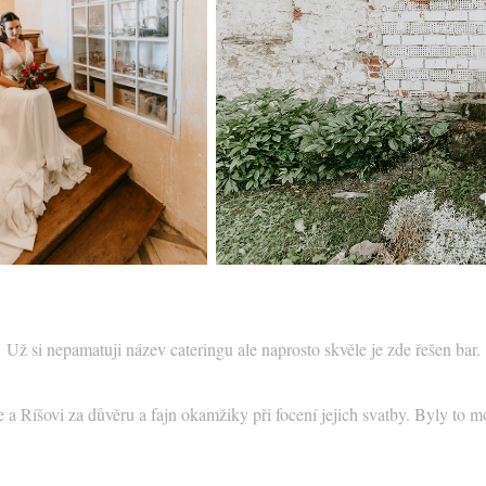
Už si nepamatuji název cateringu ale naprosto skvěle je zde řešen bar.
 a Ríšovi za důvěru a fajn okamžiky při focení jejich svatby. Byly to m