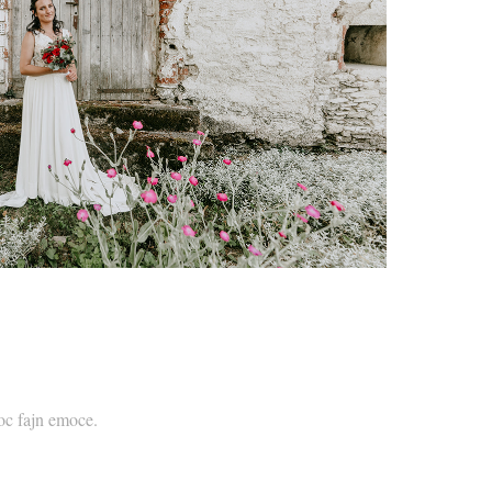
oc fajn emoce.