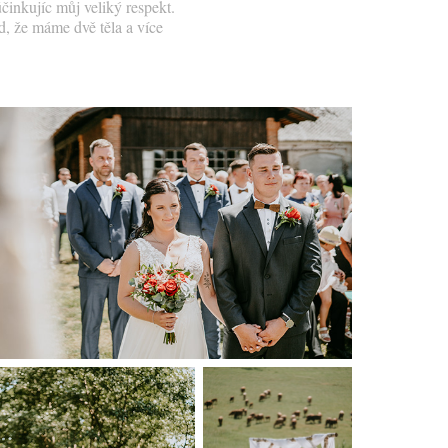
činkujíc můj veliký respekt.
ád, že máme dvě těla a více