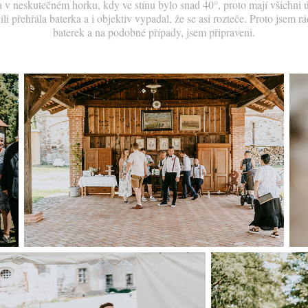
 v neskutečném horku, kdy ve stínu bylo snad 40°, proto mají všichni ú
li přehřála baterka a i objektiv vypadal, že se asi rozteče. Proto jsem r
baterek a na podobné případy, jsem připraveni.