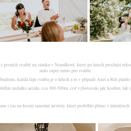
z prvních svatbě na zámku v Nemilkově, který po letech prochází rekon
stalo super místo pro svatbu.
budeme, každá fajn svatba je o lidech a to v případě Anet a Ríši platil
roběhlo nedalko areálu, cca 300-500m, což vyhovovalo jak hostům, tak
sme i čas na focení samotné nevěsty, které proběhlo přímo v interiérec