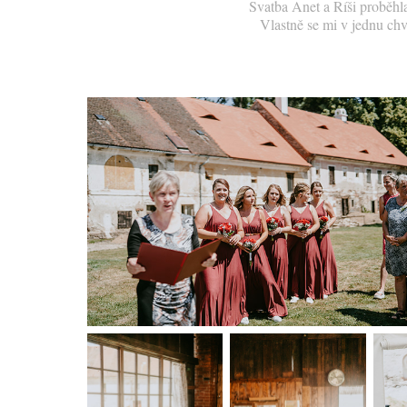
Svatba Anet a Ríši proběhla
Vlastně se mi v jednu chví