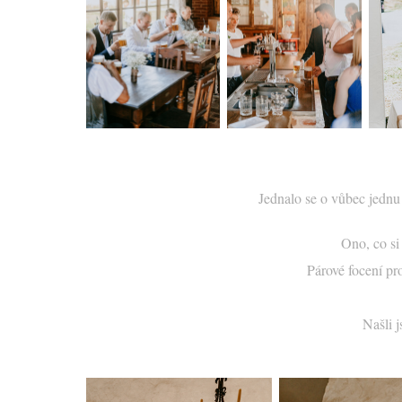
Jednalo se o vůbec jednu 
Ono, co si 
Párové focení p
Našli j