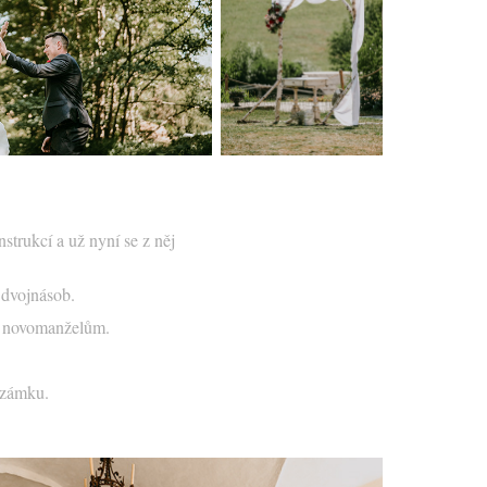
strukcí a už nyní se z něj
o dvojnásob.
 i novomanželům.
h zámku.